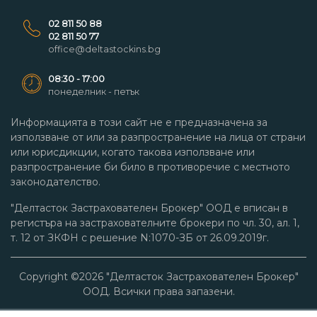
02 811 50 88
02 811 50 77
office@deltastockins.bg
08:30 - 17:00
понеделник - петък
Информацията в този сайт не е предназначена за
използване от или за разпространение на лица от страни
или юрисдикции, когато такова използване или
разпространение би било в противоречие с местното
законодателство.
"Делтасток Застрахователен Брокер" ООД е вписан в
регистъра на застрахователните брокери по чл. 30, ал. 1,
т. 12 от ЗКФН с решение N:1070-ЗБ от 26.09.2019г.
Copyright ©
2026
"Делтасток Застрахователен Брокер"
ООД. Всички права запазени.