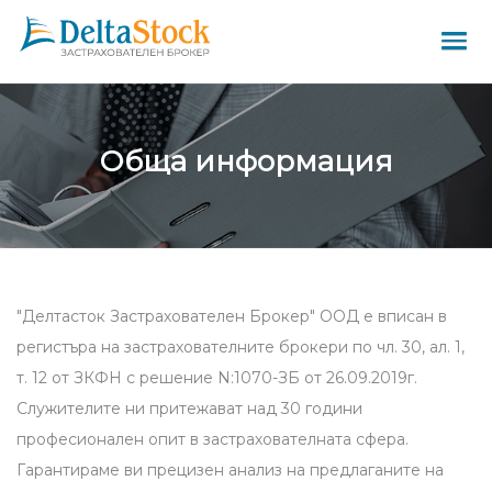
Обща информация
"Делтасток Застрахователен Брокер" ООД е вписан в
регистъра на застрахователните брокери по чл. 30, ал. 1,
т. 12 от ЗКФН с решение N:1070-ЗБ от 26.09.2019г.
Служителите ни притежават над 30 години
професионален опит в застрахователната сфера.
Гарантираме ви прецизен анализ на предлаганите на