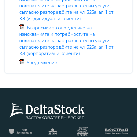
ползвателите на застрахователни услуги,
съгласно разпоредбите на чл. 325а, ал. 1 от
КЗ
(индивидуални клиенти)
Въпросник за определяне на
изискванията и потребностите на
ползвателите на застрахователни услуги,
съгласно разпоредбите на чл. 325а, ал. 1 от
КЗ
(корпоративни клиенти)
Уведомление